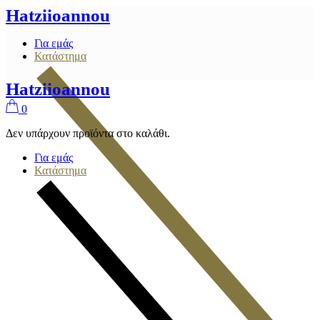
Skip
Hatziioannou
to
the
Για εμάς
content
Κατάστημα
Hatziioannou
0
Δεν υπάρχουν προϊόντα στο καλάθι.
Για εμάς
Κατάστημα