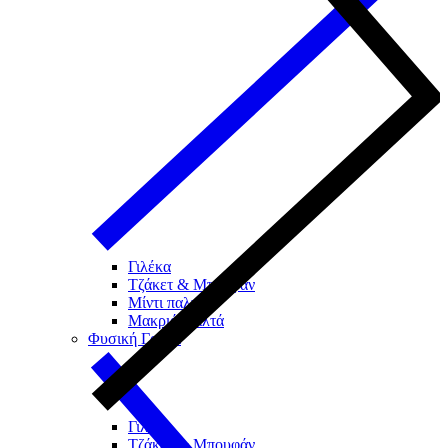
Γιλέκα
Τζάκετ & Μπουφάν
Μίντι παλτά
Μακριά Παλτά
Φυσική Γούνα
Γιλέκα
Τζάκετ & Μπουφάν