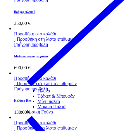
Βρόχος Αλεπού
350,00
€
Προσθήκη στο καλάθι
Προσθήκη στη λίστα επιθυμιών
Γρήγορη προβολή
Μάλλινο παλτό με γούνα
690,00
€
Προσθήκη στο καλάθι
Προσθήκη στη λίστα επιθυμιών
Γρήγορη προβολή
Γιλέκα
Τζάκετ & Μπουφάν
Κολάρο Rex
Μίντι παλτά
Μακριά Παλτά
Φυσική Γούνα
130,00
€
Προσθήκη στο καλάθι
Προσθήκη στη λίστα επιθυμιών