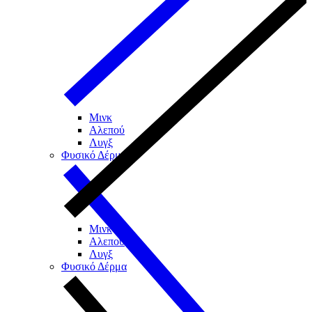
Μινκ
Αλεπού
Λυγξ
Φυσικό Δέρμα
Μινκ
Αλεπού
Λυγξ
Φυσικό Δέρμα