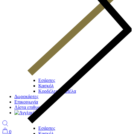
Εσάρπες
Κασκόλ
Κορδέλες / Καπέλα
Δωροκάρτες
Επικοινωνία
Λίστα επιθυμιών
Εσάρπες
0
Κασκόλ