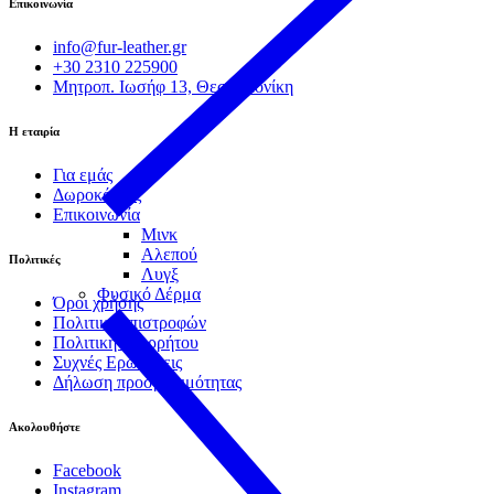
Επικοινωνία
info@fur-leather.gr
+30 2310 225900
Μητροπ. Ιωσήφ 13, Θεσσαλονίκη
Η εταιρία
Για εμάς
Δωροκάρτες
Επικοινωνία
Μινκ
Αλεπού
Πολιτικές
Λυγξ
Φυσικό Δέρμα
Όροι χρήσης
Πολιτική επιστροφών
Πολιτική απορρήτου
Συχνές Ερωτήσεις
Δήλωση προσβασιμότητας
Ακολουθήστε
Facebook
Instagram