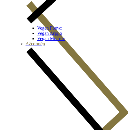
Vegan Γούνα
Vegan Δέρμα
Vegan Μουτόν
Αξεσουάρ