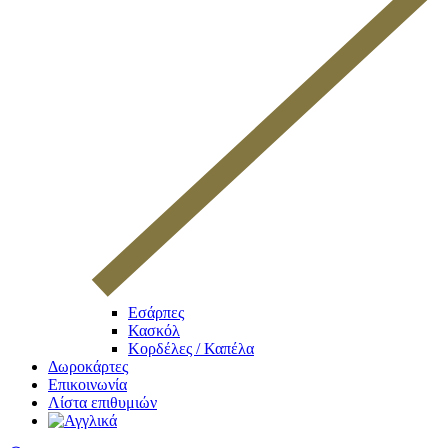
Εσάρπες
Κασκόλ
Κορδέλες / Καπέλα
Δωροκάρτες
Επικοινωνία
Λίστα επιθυμιών