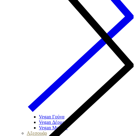
Vegan Γούνα
Vegan Δέρμα
Vegan Μουτόν
Αξεσουάρ