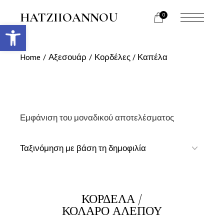
Skip
to
HATZIIOANNOU
0
the
Ανοίξτε τη γραμμή εργαλείων
menu
content
opener
Home
Αξεσουάρ
Κορδέλες / Καπέλα
Εμφάνιση του μοναδικού αποτελέσματος
link
ΚΟΡΔΈΛΑ /
LINK
ΚΟΛΆΡΟ ΑΛΕΠΟΎ