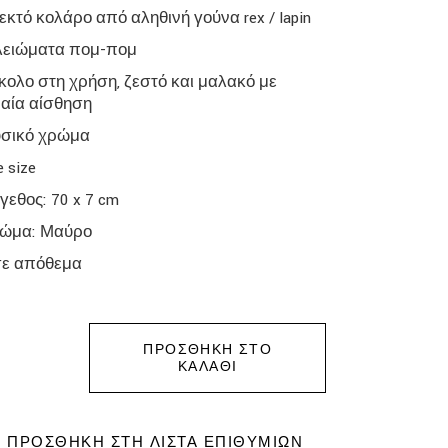
εκτό κολάρο από αληθινή γούνα rex / lapin
λειώματα πομ-πομ
κολο στη χρήση, ζεστό και μαλακό με
αία αίσθηση
σικό χρώμα
e size
γεθος: 70 x 7 cm
ώμα: Μαύρο
σε απόθεμα
ΠΡΟΣΘΉΚΗ ΣΤΟ
ΚΑΛΆΘΙ
ΠΡΟΣΘΉΚΗ ΣΤΗ ΛΊΣΤΑ ΕΠΙΘΥΜΙΏΝ