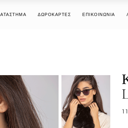
ανωφόρια
ΚΑΤΆΣΤΗΜΑ
ΔΩΡΟΚΆΡΤΕΣ
ΕΠΙΚΟΙΝΩΝΊΑ
υσική Γούνα
υσικό Δέρμα
ικολογική Συλλογή
ανωφόρια
ξεσουάρ
υσική Γούνα
υσικό Δέρμα
ικολογική Συλλογή
ξεσουάρ
1