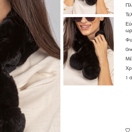
Πλ
Τε
Εύ
ωρ
Φυ
On
Μέ
Χρ
1 