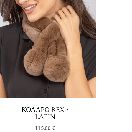
ΚΟΛΆΡΟ REX /
LINK
LAPIN
115,00
€