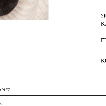
S
Κ
Ε
Κ
ΡΊΕΣ
n