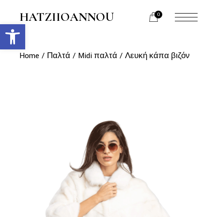
Skip
to
HATZIIOANNOU
0
the
Ανοίξτε τη γραμμή εργαλείων
menu
content
opener
Home
Παλτά
Midi παλτά
Λευκή κάπα βιζόν