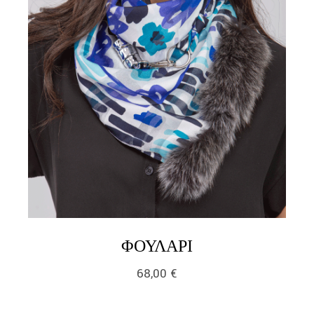
LINK
ΦΟΥΛΆΡΙ
68,00
€