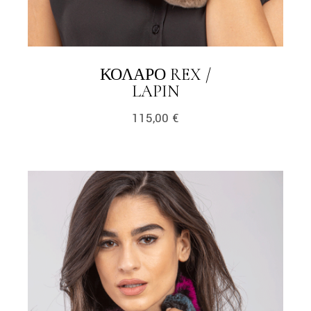
ΚΟΛΆΡΟ REX /
LINK
LAPIN
115,00
€
link