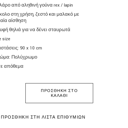
λάρο από αληθινή γούνα rex / lapin
κολο στη χρήση, ζεστό και μαλακό με
αία αίσθηση
υφή θηλιά για να δένει σταυρωτά
e size
αστάσεις: 90 x 10 cm
ώμα: Πολύχρωμο
σε απόθεμα
ΠΡΟΣΘΉΚΗ ΣΤΟ
ΚΑΛΆΘΙ
ΠΡΟΣΘΉΚΗ ΣΤΗ ΛΊΣΤΑ ΕΠΙΘΥΜΙΏΝ