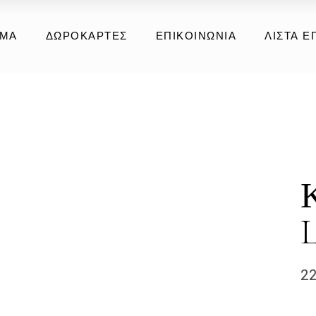
ια
ΗΜΑ
ΔΩΡΟΚΆΡΤΕΣ
ΕΠΙΚΟΙΝΩΝΊΑ
ΛΊΣΤΑ Ε
ούνα
έρμα
ή Συλλογή
ια
ούνα
έρμα
ή Συλλογή
2