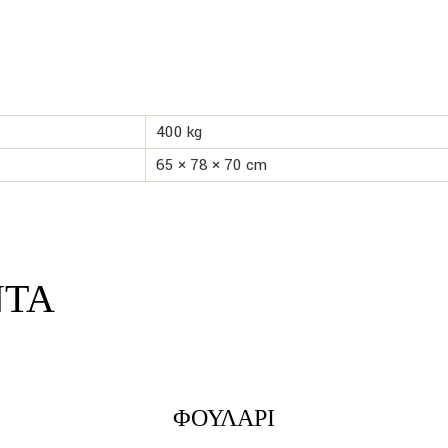
400 kg
65 × 78 × 70 cm
ΝΤΑ
link
lin
LINK
ΦΟΥΛΆΡΙ