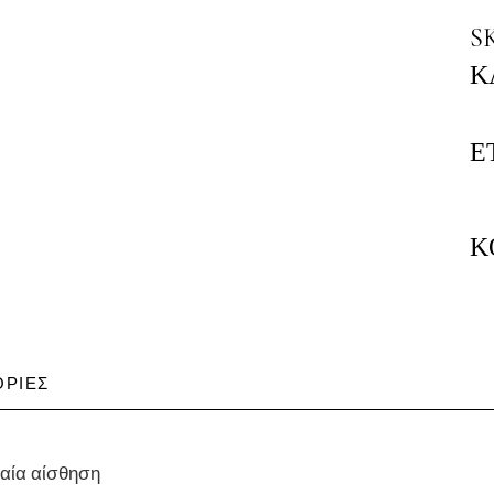
S
Κ
Ε
Κ
ΡΊΕΣ
ραία αίσθηση