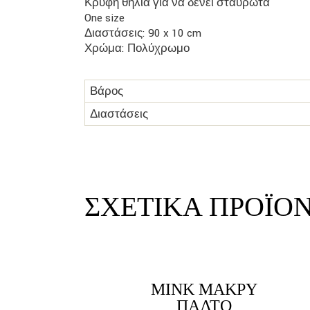
Κρυφή θηλιά για να δένει σταυρωτά
One size
Διαστάσεις: 90 x 10 cm
Χρώμα: Πολύχρωμο
Βάρος
Διαστάσεις
ΣΧΕΤΙΚΆ ΠΡΟΪΌ
link
ΜΙΝΚ ΜΑΚΡΎ
LINK
ΠΑΛΤΌ