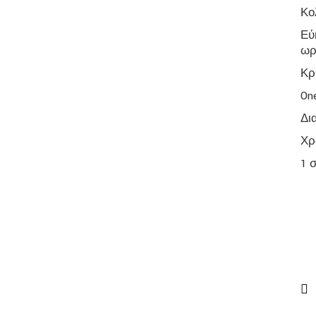
Κο
Εύ
ωρ
Κρ
On
Δι
Χρ
1 