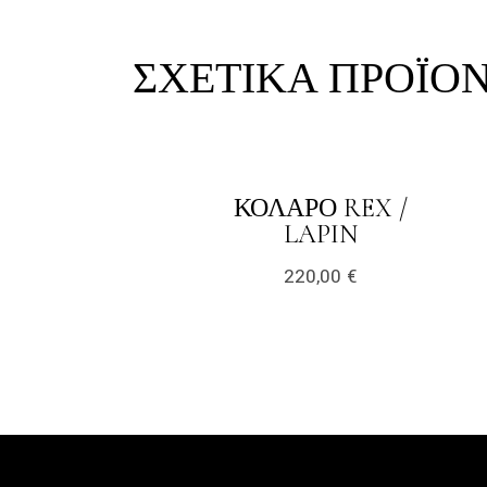
ΣΧΕΤΙΚΆ ΠΡΟΪΌ
link
ΚΟΛΆΡΟ REX /
LINK
LAPIN
220,00
€