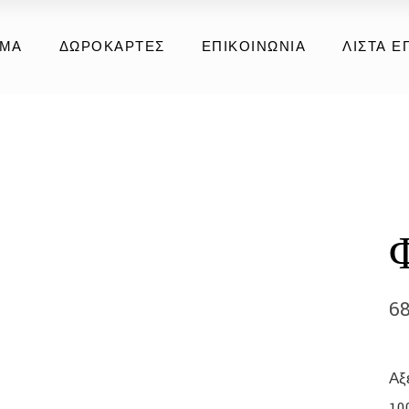
ια
ΗΜΑ
ΔΩΡΟΚΆΡΤΕΣ
ΕΠΙΚΟΙΝΩΝΊΑ
ΛΊΣΤΑ Ε
ούνα
έρμα
ή Συλλογή
ια
ούνα
έρμα
ή Συλλογή
6
Αξ
10