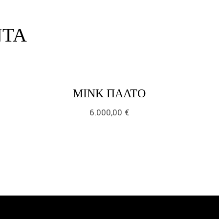
ΝΤΑ
link
lin
LINK
ΜΙΝΚ ΠΑΛΤΌ
6.000,00
€