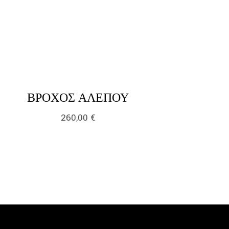
k
LINK
ΒΡΌΧΟΣ ΑΛΕΠΟΎ
260,00
€