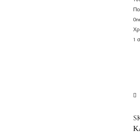
Πο
On
Χρ
1 
S
Κ