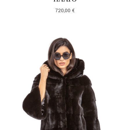
720,00
€
link