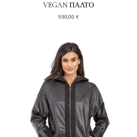
LINK
VEGAN ΠΑΛΤΌ
590,00
€
link