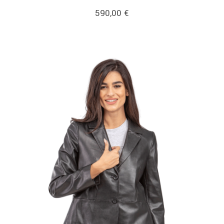
590,00
€
link