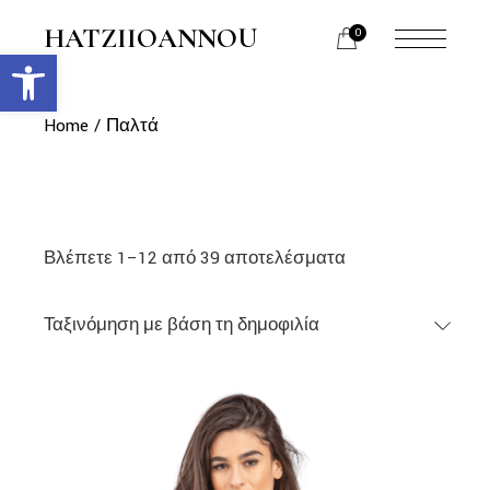
Skip
to
HATZIIOANNOU
0
the
Ανοίξτε τη γραμμή εργαλείων
menu
content
opener
Home
Παλτά
Βλέπετε 1–12 από 39 αποτελέσματα
Ταξινόμηση με βάση τη δημοφιλία
link