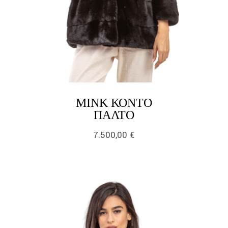
ΜΙΝΚ ΚΟΝΤΌ
LINK
ΠΑΛΤΌ
7.500,00
€
link