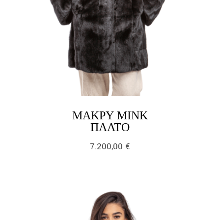
ΜΑΚΡΎ ΜΙΝΚ
LINK
ΠΑΛΤΌ
7.200,00
€
link