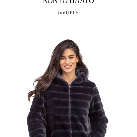
LINK
ΚΟΝΤΌ ΠΑΛΤΌ
550,00
€
link