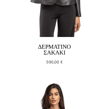
ΔΕΡΜΆΤΙΝΟ
LINK
ΣΑΚΆΚΙ
590,00
€
link