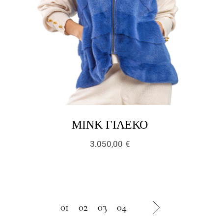
LINK
ΜΙΝΚ ΓΙΛΈΚΟ
3.050,00
€
01
02
03
04
next