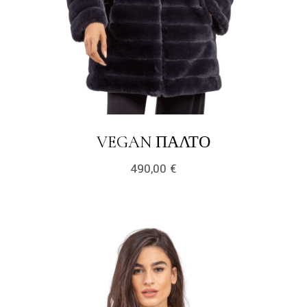
LINK
VEGAN ΠΑΛΤΌ
490,00
€
link