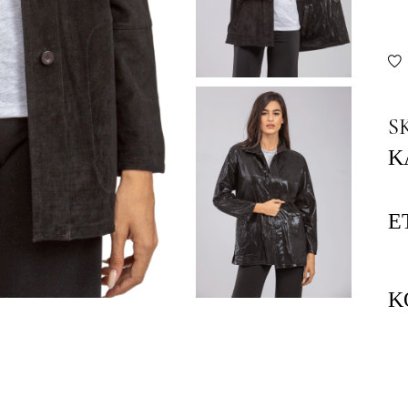
S
Κ
Ε
Κ