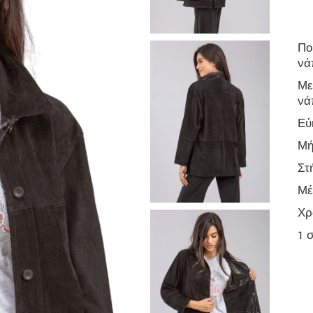
Πο
νά
Με
νά
Εύ
Μή
Στ
Μέ
Χρ
1 