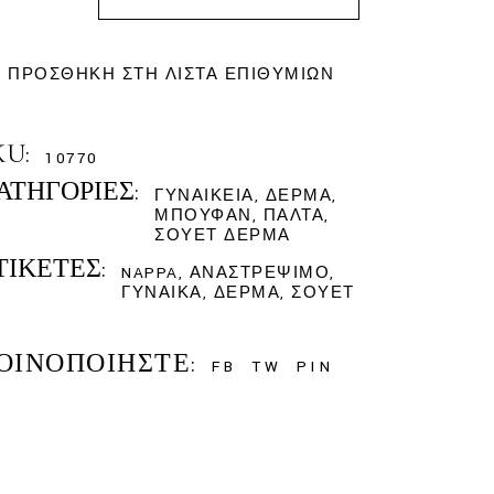
ΠΡΟΣΘΉΚΗ ΣΤΗ ΛΊΣΤΑ ΕΠΙΘΥΜΙΏΝ
KU:
10770
ΑΤΗΓΟΡΊΕΣ:
ΓΥΝΑΙΚΕΊΑ
,
ΔΈΡΜΑ
,
ΜΠΟΥΦΆΝ
,
ΠΑΛΤΆ
,
ΣΟΥΈΤ ΔΈΡΜΑ
ΤΙΚΈΤΕΣ:
NAPPA
,
ΑΝΑΣΤΡΈΨΙΜΟ
,
ΓΥΝΑΊΚΑ
,
ΔΈΡΜΑ
,
ΣΟΥΈΤ
ΟΙΝΟΠΟΙΉΣΤΕ:
FB
TW
PIN