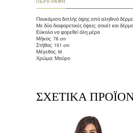
ΠΕΡΙΓΡΑΦΉ
Πουκάμισο διπλής όψης από αληθινό δέρμ
Με δύο διαφορετικές όψεις: σουέτ και δέρ
Εύκολο να φορεθεί όλη μέρα
Μήκος: 78 cm
Στήθος: 101 cm
Μέγεθος: M
Χρώμα: Μαύρο
ΣΧΕΤΙΚΆ ΠΡΟΪΌ
link