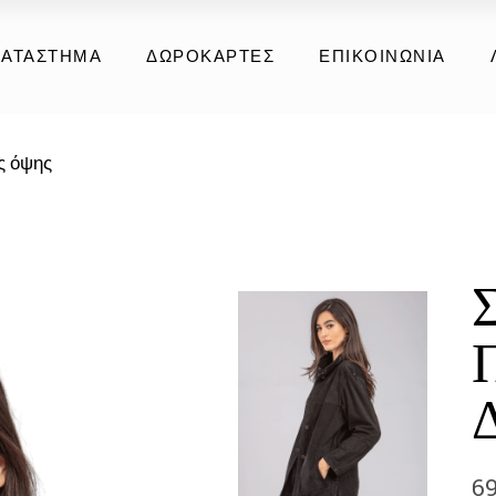
ανωφόρια
ΚΑΤΆΣΤΗΜΑ
ΔΩΡΟΚΆΡΤΕΣ
ΕΠΙΚΟΙΝΩΝΊΑ
υσική Γούνα
υσικό Δέρμα
ικολογική Συλλογή
ανωφόρια
ς όψης
ξεσουάρ
υσική Γούνα
υσικό Δέρμα
ικολογική Συλλογή
ξεσουάρ
6