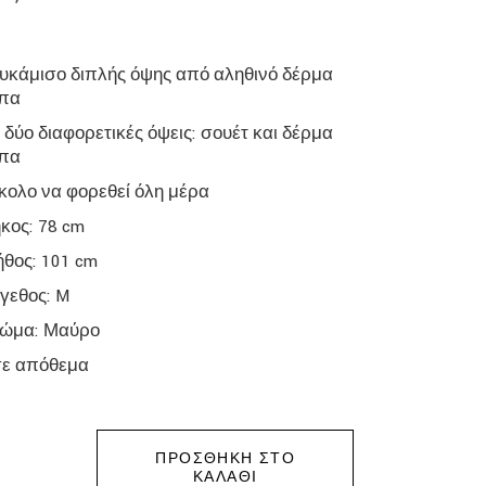
υκάμισο διπλής όψης από αληθινό δέρμα
πα
 δύο διαφορετικές όψεις: σουέτ και δέρμα
πα
κολο να φορεθεί όλη μέρα
κος: 78 cm
ήθος: 101 cm
γεθος: M
ώμα: Μαύρο
σε απόθεμα
ΠΡΟΣΘΉΚΗ ΣΤΟ
ΚΑΛΆΘΙ