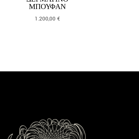
LINK
ΜΠΟΥΦΆΝ
1.200,00
€