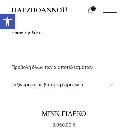
Skip
to
HATZIIOANNOU
0
the
Ανοίξτε τη γραμμή εργαλείων
menu
content
opener
Home
γιλέκο
Προβολή όλων των 2 αποτελεσμάτων
link
LINK
ΜΙΝΚ ΓΙΛΈΚΟ
3.050,00
€