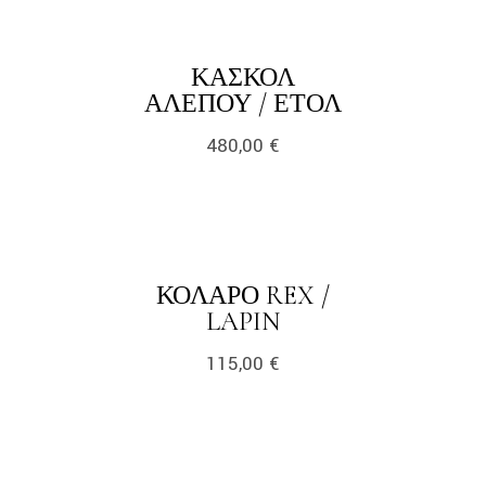
link
ΚΑΣΚΌΛ
LINK
ΑΛΕΠΟΎ / ΕΤΌΛ
480,00
€
link
ΚΟΛΆΡΟ REX /
LINK
LAPIN
115,00
€
link