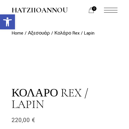
Skip
to
HATZIIOANNOU
0
the
Ανοίξτε τη γραμμή εργαλείων
menu
content
opener
Home
Αξεσουάρ
Κολάρο Rex / Lapin
ΚΟΛΆΡΟ REX /
LAPIN
220,00
€