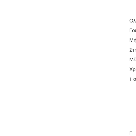
Ολ
Γο
Μή
Στ
Μέ
Χρ
1 