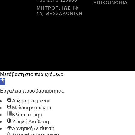
+30 2310 225900
ΕΠΙΚΟΙΝΩΝΊΑ
ΜΗΤΡΟΠ. ΙΩΣΉΦ
13, ΘΕΣΣΑΛΟΝΊΚΗ
Μετάβαση στο περιεχόμενο
Ανοίξτε
τη
Εργαλεία προσβασιμότητας
γραμμή
εργαλείων
Αύξηση κειμένου
Μείωση κειμένου
Κλίμακα Γκρι
Υψηλή Αντίθεση
Αρνητική Αντίθεση