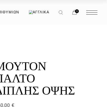
0
ΠΙΘΥΜΙΏΝ
ΜΟΥΤΌΝ
ΠΑΛΤΌ
ΔΙΠΛΉΣ ΌΨΗΣ
50,00
€