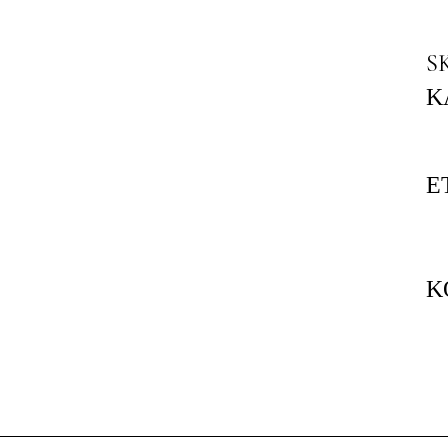
S
Κ
Ε
Κ