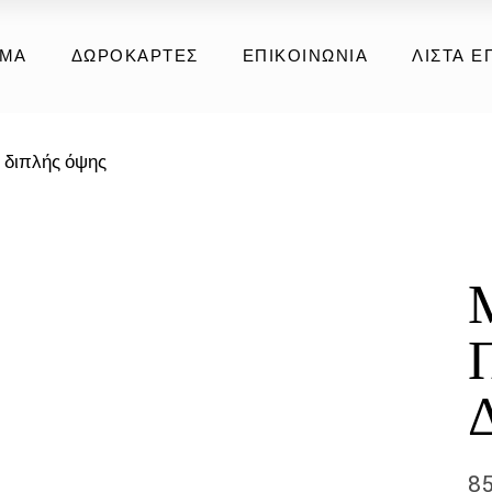
ια
ΗΜΑ
ΔΩΡΟΚΆΡΤΕΣ
ΕΠΙΚΟΙΝΩΝΊΑ
ΛΊΣΤΑ Ε
ούνα
έρμα
ή Συλλογή
ια
 διπλής όψης
ούνα
έρμα
ή Συλλογή
8