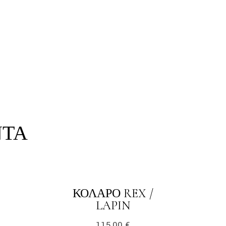
ΝΤΑ
ΚΟΛΆΡΟ REX /
LAPIN
115,00
€