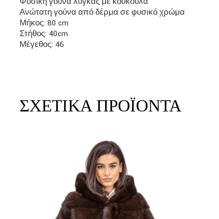
Φυσική γούνα λύγκας με κουκούλα
Ανώτατη γούνα από δέρμα σε φυσικό χρώμα
Μήκος: 80 cm
Στήθος: 40cm
Μέγεθος: 46
ΣΧΕΤΙΚΆ ΠΡΟΪΌΝΤΑ
link