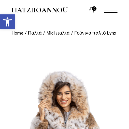
Skip
to
HATZIIOANNOU
0
the
Ανοίξτε τη γραμμή εργαλείων
menu
content
opener
Home
Παλτά
Midi παλτά
Γούνινο παλτό Lynx