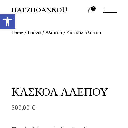
Skip
to
HATZIIOANNOU
0
the
Ανοίξτε τη γραμμή εργαλείων
menu
content
opener
Home
Γούνα
Αλεπού
Κασκόλ αλεπού
ΚΑΣΚΌΛ ΑΛΕΠΟΎ
300,00
€