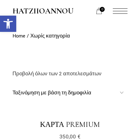
Skip
to
HATZIIOANNOU
0
the
Ανοίξτε τη γραμμή εργαλείων
menu
content
opener
Home
Χωρίς κατηγορία
Προβολή όλων των 2 αποτελεσμάτων
link
LINK
ΚΆΡΤΑ PREMIUM
350,00
€