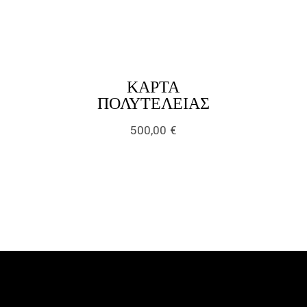
link
ΚΆΡΤΑ
LINK
ΠΟΛΥΤΕΛΕΊΑΣ
500,00
€