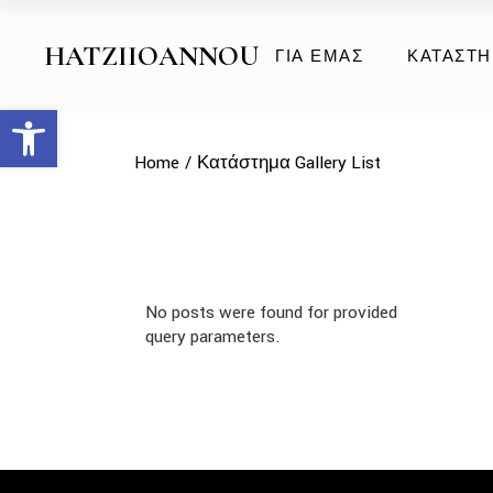
Πανωφόρ
HATZIIOANNOU
ΓΙΑ ΕΜΆΣ
ΚΑΤΆΣΤ
Φυσική Γ
Φυσικό Δ
Ανοίξτε τη γραμμή εργαλείων
Οικολογικ
Πανωφόρ
Home
Κατάστημα Gallery List
Αξεσουάρ
Φυσική Γ
Φυσικό Δ
Οικολογικ
Αξεσουάρ
No posts were found for provided
query parameters.