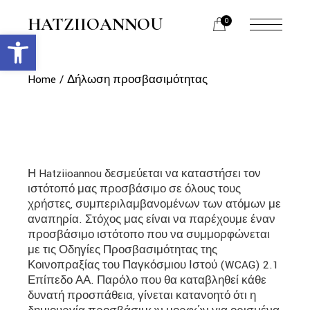
Skip
to
HATZIIOANNOU
0
the
Ανοίξτε τη γραμμή εργαλείων
menu
content
opener
Home
Δήλωση προσβασιμότητας
Η Hatziioannou δεσμεύεται να καταστήσει τον
ιστότοπό μας προσβάσιμο σε όλους τους
χρήστες, συμπεριλαμβανομένων των ατόμων με
αναπηρία. Στόχος μας είναι να παρέχουμε έναν
προσβάσιμο ιστότοπο που να συμμορφώνεται
με τις Οδηγίες Προσβασιμότητας της
Κοινοπραξίας του Παγκόσμιου Ιστού (WCAG) 2.1
Επίπεδο ΑΑ. Παρόλο που θα καταβληθεί κάθε
δυνατή προσπάθεια, γίνεται κατανοητό ότι η