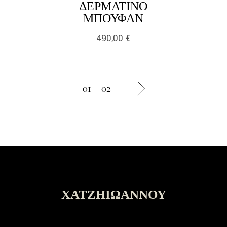
ΔΕΡΜΆΤΙΝΟ
LINK
ΜΠΟΥΦΆΝ
490,00
€
01
02
next
ΧΑΤΖΗΙΩΆΝΝΟΥ