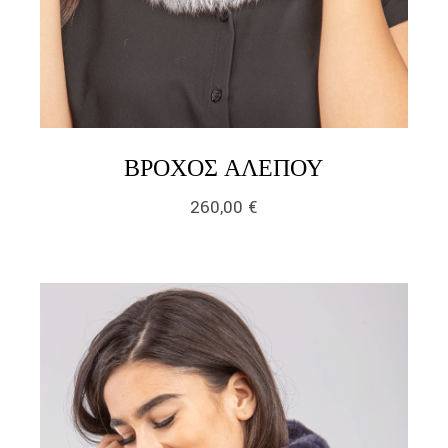
LINK
ΒΡΌΧΟΣ ΑΛΕΠΟΎ
260,00
€
link