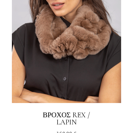
ΒΡΌΧΟΣ REX /
LINK
LAPIN