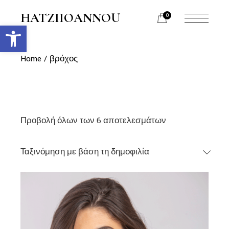
Skip
to
HATZIIOANNOU
0
the
Ανοίξτε τη γραμμή εργαλείων
menu
content
opener
Home
βρόχος
Προβολή όλων των 6 αποτελεσμάτων
Ταξινόμηση με βάση τη δημοφιλία
link