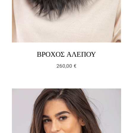
LINK
ΒΡΌΧΟΣ ΑΛΕΠΟΎ
260,00
€
link