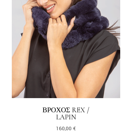
ΒΡΌΧΟΣ REX /
LINK
LAPIN
160,00
€