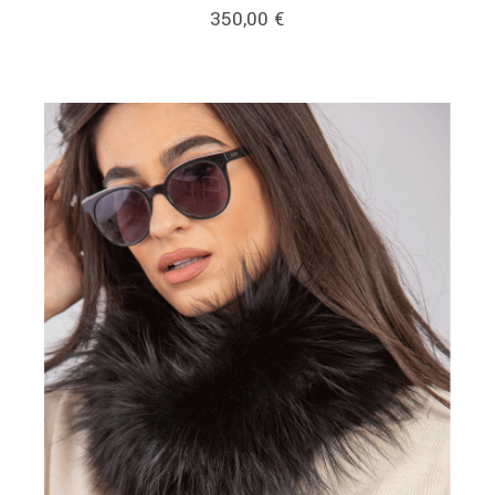
350,00
€
link